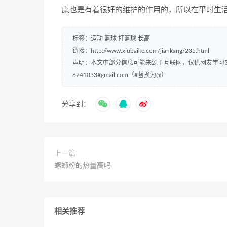
康也是有着很好的维护的作用的，所以在平时生
标签：
运动
篮球
打篮球
长高
链接：
http://www.xiubaike.com/jiankang/235.html
声明：本文中部分信息可能来源于互联网，仅供网友学习
8241033#gmail.com（#替换为@）
分享到：
上一篇
螺蛳粉的热量高吗
相关推荐