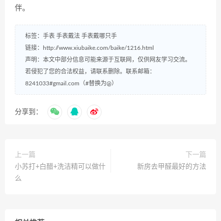
伴。
标签：
手表
手表戴法
手表戴哪只手
链接：
http://www.xiubaike.com/baike/1216.html
声明：本文中部分信息可能来源于互联网，仅供网友学习交流。
若侵犯了您的合法权益，请联系删除。联系邮箱：
8241033#gmail.com（#替换为@）
分享到：
上一篇
下一篇
小苏打+白醋+洗洁精可以做什
新房去甲醛最好的方法
么