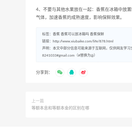
4、不要与其他水果放在一起：香蕉在冰箱中放
气体，加速香蕉的成熟速度，影响保鲜效果。
标签：
香蕉
香蕉可以放冰箱吗
香蕉保鲜
链接：
http://www.xiubaike.com/life/878.html
声明：本文中部分信息可能来源于互联网，仅供网友学习
8241033#gmail.com（#替换为@）
分享到：
上一篇
等额本息和等额本金的区别在哪