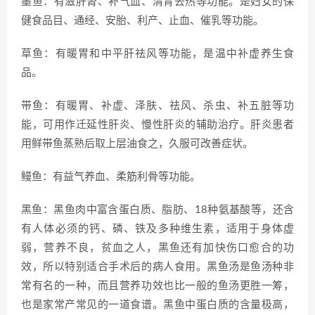
墨鱼：有滋肝肾、补气血、清胃去热等功能。是妇女的保
健食品目、通经、安胎、利产、止血、催乳等功能。
草鱼：有暖胃和中平肝祛风等功能，是温中补虚养生食
品。
带鱼：有暖胃、补虚、泽肤、祛风、杀虫、补五脏等功
能，可用作迁延性肝炎、慢性肝炎的辅助治疗。肝炎患者
用鲜带鱼蒸熟后取上层油食之，久服可改善症状。
鳗鱼：有益气养血、柔筋利骨等功能。
黑鱼：黑鱼肉中富含蛋白质、脂肪、18种氨基酸等，还含
有人体必须的钙、磷、铁及多种维生素，适用于身体虚
弱，营养不良，贫血之人，黑鱼还有加快伤口愈合的功
效，所以特别适合手术后的病人食用。黑鱼汤是鱼汤种非
常有名的一种，而且营养功效也比一般的鱼汤更胜一筹，
也是家常产常见的一道食谱。黑鱼中蛋白质的含量极高，