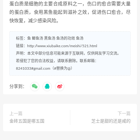
蛋白质是细胞的主要合成原料之一，伤口的愈合需要大量
的蛋白质，食用黑鱼能起到滋补之效，促进伤口愈合，尽
快恢复，减少感染风险。
标签：
鱼
鲫鱼汤
黑鱼汤
鱼汤的功效
鱼汤
链接：
http://www.xiubaike.com/meishi/521.html
声明：本文中部分信息可能来源于互联网，仅供网友学习交流。
若侵犯了您的合法权益，请联系删除。联系邮箱：
8241033#gmail.com（#替换为@）
分享到：
上一篇
下一篇
金砖五国是哪五国
芝士是甜的还是咸的