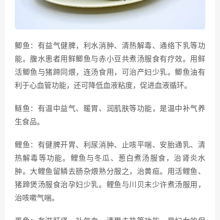
鲫鱼：有益气健脾，利水消肿、清热解毒、通络下乳等功
能。腹水患者用鲜鲫鱼与赤小豆共煮汤服食有疗效。用鲜
活鲫鱼与猪蹄同煨，连汤食用，可治产妇少乳。鲫鱼油有
利于心血管功能，还可降低血液粘度，促进血液循环。
鲢鱼：有温中益气、暖胃、润肌肤等功能，是温中补气养
生食品。
鲤鱼：有健脾开胃、利尿消肿、止咳平喘、安胎通乳、清
热解毒等功能。鲤鱼与冬瓜、葱白煮汤服食，治肾炎水
肿。大鲤鱼留鳞去肠杂煨熟分服之，治黄疸。用活鲤鱼、
猪蹄煲汤服食治孕妇少乳。鲤鱼与川贝末少许煮汤服用，
治咳嗽气喘。