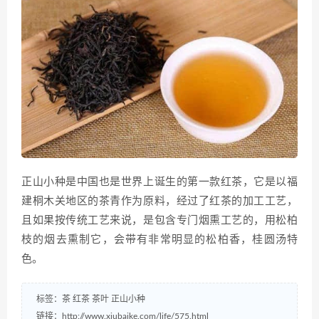
正山小种是中国也是世界上诞生的第一款红茶，它是以福
建桐木关地区的茶青作为原料，经过了红茶的加工工艺，
且如果按传统工艺来说，是包含专门烟熏工艺的，用松柏
枝的烟去熏制它，会带有非常明显的松柏香，桂圆汤特
色。
标签：
茶
红茶
茶叶
正山小种
链接：
http://www.xiubaike.com/life/575.html