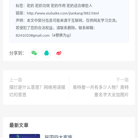
标签：
驼奶
驼奶功效
驼奶作用
驼奶适合哪些人
链接：
http://www.xiubaike.com/jiankang/882.html
声明：本文中部分信息可能来源于互联网，仅供网友学习交流。
若侵犯了您的合法权益，请联系删除。联系邮箱：
8241033#gmail.com（#替换为@）
分享到：
上一篇
下一篇
摆烂是什么意思？网络用语摆
奥特曼一共有多少人物？奥特
烂的意思
曼名字大全加图片
最新文章
民国四大家族