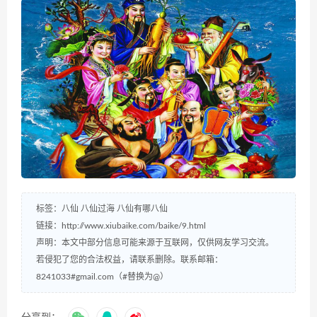
标签：
八仙
八仙过海
八仙有哪八仙
链接：
http://www.xiubaike.com/baike/9.html
声明：本文中部分信息可能来源于互联网，仅供网友学习交流。
若侵犯了您的合法权益，请联系删除。联系邮箱：
8241033#gmail.com（#替换为@）