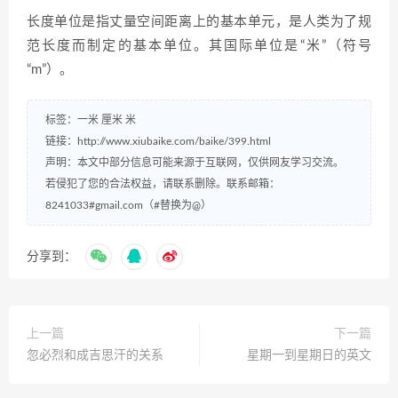
长度单位是指丈量空间距离上的基本单元，是人类为了规
范长度而制定的基本单位。其国际单位是“米”（符号
“m”）。
标签：
一米
厘米
米
链接：
http://www.xiubaike.com/baike/399.html
声明：本文中部分信息可能来源于互联网，仅供网友学习交流。
若侵犯了您的合法权益，请联系删除。联系邮箱：
8241033#gmail.com（#替换为@）
分享到：
上一篇
下一篇
忽必烈和成吉思汗的关系
星期一到星期日的英文