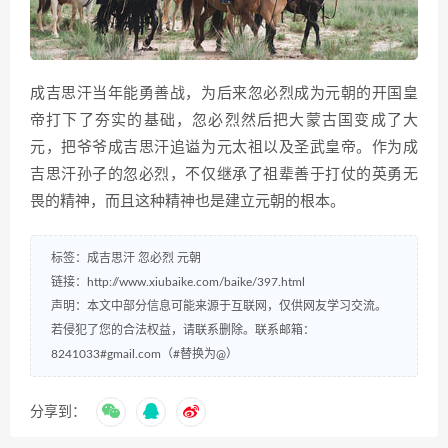
成吉思汗当年能勇善战，为后来忽必烈成为元朝的开国皇
帝打下了夯实的基础，忽必烈然后把大蒙古国变成了大
元，把爷爷成吉思汗追谥为元太祖以及圣武皇帝。作为成
吉思汗孙子的忽必烈，不仅继承了祖辈善于打仗的英勇无
畏的精神，而且这种精神也是建立元朝的根本。
标签：
成吉思汗
忽必烈
元朝
链接：
http://www.xiubaike.com/baike/397.html
声明：本文中部分信息可能来源于互联网，仅供网友学习交流。
若侵犯了您的合法权益，请联系删除。联系邮箱：
8241033#gmail.com（#替换为@）
分享到：