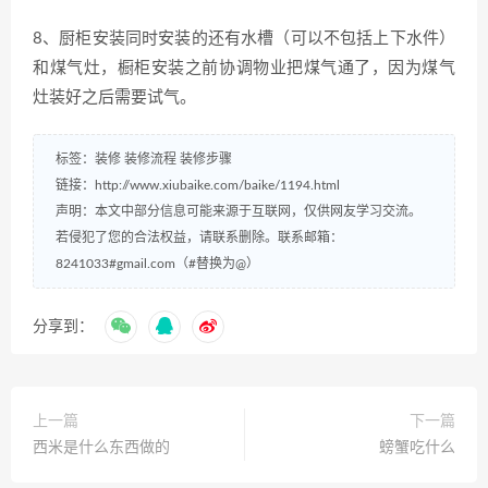
8、厨柜安装同时安装的还有水槽（可以不包括上下水件）
和煤气灶，橱柜安装之前协调物业把煤气通了，因为煤气
灶装好之后需要试气。
标签：
装修
装修流程
装修步骤
链接：
http://www.xiubaike.com/baike/1194.html
声明：本文中部分信息可能来源于互联网，仅供网友学习交流。
若侵犯了您的合法权益，请联系删除。联系邮箱：
8241033#gmail.com（#替换为@）
分享到：
上一篇
下一篇
西米是什么东西做的
螃蟹吃什么