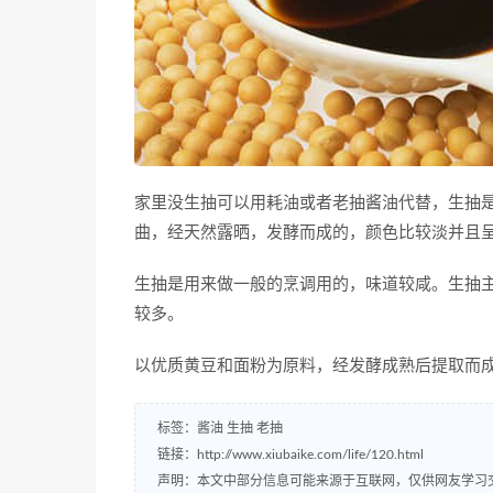
家里没生抽可以用耗油或者老抽酱油代替，生抽
曲，经天然露晒，发酵而成的，颜色比较淡并且
生抽是用来做一般的烹调用的，味道较咸。生抽
较多。
以优质黄豆和面粉为原料，经发酵成熟后提取而
标签：
酱油
生抽
老抽
链接：
http://www.xiubaike.com/life/120.html
声明：本文中部分信息可能来源于互联网，仅供网友学习