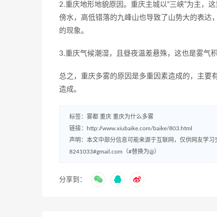
2.重庆地形地貌原因。重庆主城以“三峡”为主
傍水，高低错落的九峰山也导致了山势大的表达
的现象。
3.重庆气候潮湿，且昼夜温差悬殊，这也是雾气
总之，重庆多雾的原因是多重因素造成的，主要
造成。
标签：
雾都
重庆
重庆为什么多雾
链接：
http://www.xiubaike.com/baike/803.html
声明：本文中部分信息可能来源于互联网，仅供网友学习
8241033#gmail.com（#替换为@）
分享到：