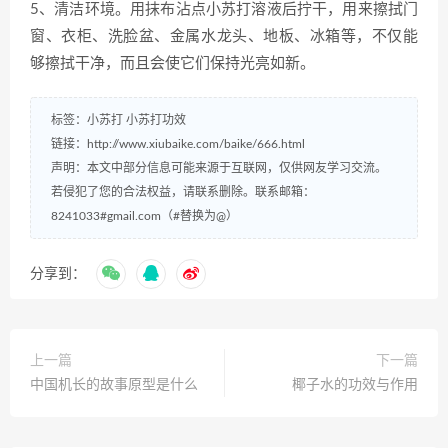
5、清洁环境。用抹布沾点小苏打溶液后拧干，用来擦拭门
窗、衣柜、洗脸盆、金属水龙头、地板、冰箱等，不仅能
够擦拭干净，而且会使它们保持光亮如新。
标签：
小苏打
小苏打功效
链接：
http://www.xiubaike.com/baike/666.html
声明：本文中部分信息可能来源于互联网，仅供网友学习交流。
若侵犯了您的合法权益，请联系删除。联系邮箱：
8241033#gmail.com（#替换为@）
分享到：
上一篇
下一篇
中国机长的故事原型是什么
椰子水的功效与作用