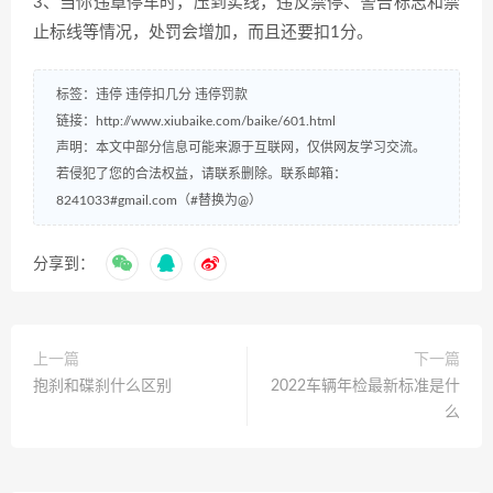
3、当你违章停车时，压到实线，违反禁停、警告标志和禁
止标线等情况，处罚会增加，而且还要扣1分。
标签：
违停
违停扣几分
违停罚款
链接：
http://www.xiubaike.com/baike/601.html
声明：本文中部分信息可能来源于互联网，仅供网友学习交流。
若侵犯了您的合法权益，请联系删除。联系邮箱：
8241033#gmail.com（#替换为@）
分享到：
上一篇
下一篇
抱刹和碟刹什么区别
2022车辆年检最新标准是什
么