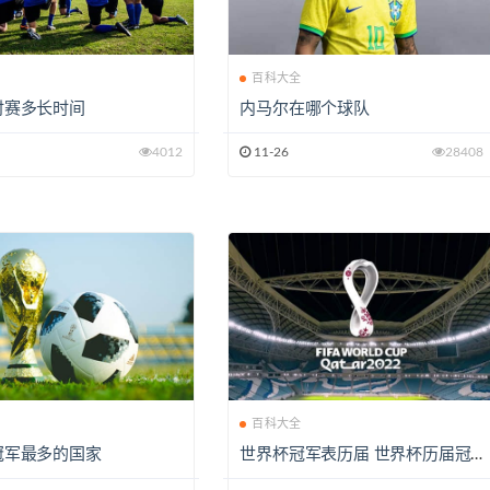
全
百科大全
时赛多长时间
内马尔在哪个球队
4012
11-26
28408
全
百科大全
冠军最多的国家
世界杯冠军表历届 世界杯历届冠
军