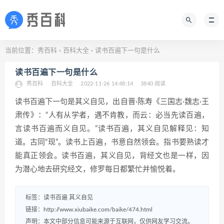
当前位置：
秀百科
百科大全
读书百遍下一句是什么
>
>
读书百遍下一句是什么
秀百科
百科大全
2022-11-26 14:48:14
3840 阅读
读书百遍下一句是其义自见，出自晋·陈寿《三国志·魏志·王
肃传》：“人有从学者，遇不肯教，而云：必当先读百遍，
言读书百遍而义自见。”读书百遍，其义自见解释见：知
道。古同“现”。读书上百遍，书意自然领会。指书要熟读才
能真正领会。读书百遍，其义自见，背经文也是一样，因
为潜心地去研究经文，修罗每日都繁忙并愉悦着。
标签：
读书百遍
其义自见
链接：
http://www.xiubaike.com/baike/474.html
声明：本文中部分信息可能来源于互联网，仅供网友学习交流。