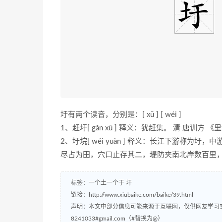
圩有两个读音，分别是：[ xū ] [ wéi ]
1、赶圩[ gǎn xū ] 释义：犹赶集。 清 唐训
2、圩垸[ wéi yuàn ] 释义：长江下游称为圩
尽占为田，穴口止存其二，堤防夹南北岸数百里，
标签：
一个土一个于
圩
链接：
http://www.xiubaike.com/baike/39.html
声明：本文中部分信息可能来源于互联网，仅供网友学习
8241033#gmail.com（#替换为@）