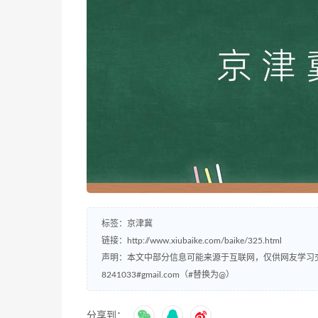
标签：
京津冀
链接：
http://www.xiubaike.com/baike/325.html
声明：本文中部分信息可能来源于互联网，仅供网友学习
8241033#gmail.com（#替换为@）
分享到：