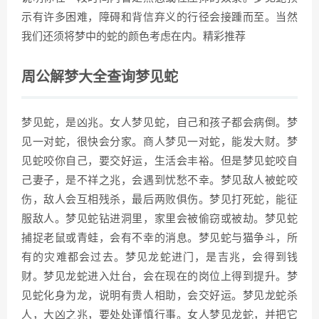
示有许多困难，障碍和背信弃义的行径会接踵而至。当然
我们还须将梦中的蛇的颜色考虑在内。精彩推荐
周公解梦大全查询梦见蛇
梦见蛇，是凶兆。女人梦见蛇，自己和孩子都会病倒。梦
见一对蛇，很快会分家。商人梦见一对蛇，能发大财。梦
见蛇咬你自己，要交好运，生活会丰裕。但是梦见蛇咬自
己妻子，是不祥之兆，会遇到忧愁不幸。梦见敌人被蛇咬
伤，敌人会互相残杀，最后两败俱伤。梦见打死蛇，能征
服敌人。梦见蛇钻进洞里，家里会被偷窃或被劫。梦见蛇
捕捉老鼠或青蛙，会有不幸的消息。梦见蛇与猫争斗，所
有的灾难都会过去。梦见龙蛇进门，是吉兆，会得到钱
财。梦见龙蛇进入灶台，会在现在的岗位上得到提升。梦
见蛇化身为龙，说明有贵人相助，会交好运。梦见龙蛇杀
人，大凶之兆，要处处谨慎行事。女人梦见龙蛇，并把它