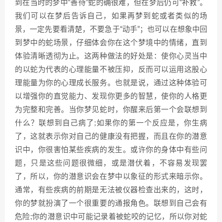
到在当时的梦中“善待”蛇的确很难，但在梦后仍可“补救”。
我们可以在梦后告诉自己，如果再梦到蛇或者类似的场
景，一定先要看清楚，不要急于“动手”；也可以在想象中回
到梦中的蛇场景，仔细体会你在这个梦境中的情绪，直到
体验清晰透彻为止。这两种做法的好处是：使你心灵当中
的以蛇为代表的心理能量不被压抑，反而可以运用这股心
理能量为你的心理成长服务。也就是说，通过这种体验可
以增强你的直觉能力、发现你更多的智慧，使你的人格更
为完整和完善。当你梦见蛇时，你醒来后第一个会联想到
什么？联想到自己病了;如果你的第一个反应是，你生病
了，这就表示你对自己的健康没有把握，而且在你的潜意
识中，你很害怕某些疾病的发生。或许你的身体中有些问
题，只是这些问题很微细，或是潜伏着，不容易发现罢
了，所以，你的潜意识会在梦中以象征的形式来暗示你。
通常，有些疾病的前期是无法被仪器检查出来的，这时，
你的梦就扮演了一个很重要的通报角色。联想到自己会有
危险;你的潜意识中可能记录着被蛇咬的记忆，所以你对蛇