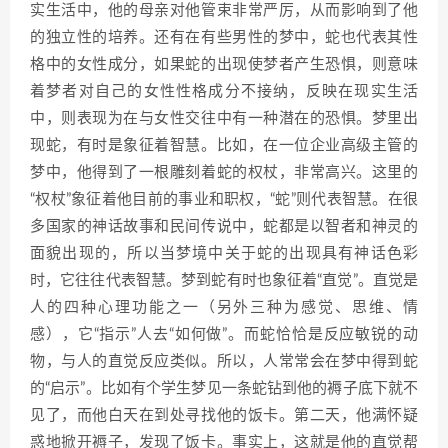
实生活中，他的母亲对他管束非常严厉，从而影响到了他
的独立性的培养。还有在有些男性的梦中，蛇也代表其性
格中的女性成分，如果蛇的出现使梦者产生恐惧，则意味
着梦者对自己的女性性格成分不接纳，反映在现实生活
中，则表现为在与女性交往中有一种潜在的恐惧。梦里出
现蛇，有时是象征着智慧。比如，在一位企业高级主管的
梦中，他得到了一根雕刻着蛇的权杖，非常高兴。这里的
“权杖”象征着他目前的事业和职权，“蛇”则代表智慧。在很
多国家的神话故事和民间传说中，蛇都是以智者和神灵的
面貌出现的，所以当梦境中关于蛇的出现具有神话色彩
时，它往往代表智慧。梦到蛇有时也象征着“直觉”。直觉是
人的四种心理功能之一（另外三种为感觉、思维、情
感），它“指示”人去“如何做”。而蛇恰恰是反应敏锐的动
物，与人的直觉反应类似。所以，人常常会在梦中得到蛇
的“启示”。比如有个学生梦见一条蛇钻到他的褥子底下就不
见了，而他白天在到处寻找他的饭卡。第二天，他满怀疑
惑地掀开褥子，发现了饭卡。事实上，这就是他的直觉帮