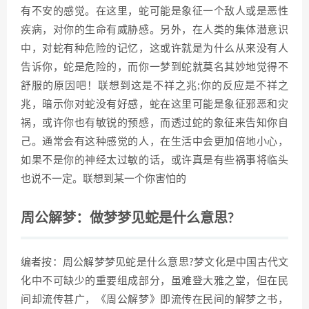
有不安的感觉。在这里，蛇可能是象征一个敌人或是恶性
疾病，对你的生命有威胁感。另外，在人类的集体潜意识
中，对蛇有种危险的记忆，这或许就是为什么从来没有人
告诉你，蛇是危险的，而你一梦到蛇就莫名其妙地觉得不
舒服的原因吧！联想到这是不祥之兆;你的反应是不祥之
兆，暗示你对蛇没有好感，蛇在这里可能是象征邪恶和灾
祸，或许你也有敏锐的预感，而透过蛇的象征来告知你自
己。通常会有这种感觉的人，在生活中会更加倍地小心，
如果不是你的神经太过敏的话，或许真是有些祸事将临头
也说不一定。联想到某一个你害怕的
周公解梦：做梦梦见蛇是什么意思?
编者按：周公解梦梦见蛇是什么意思?梦文化是中国古代文
化中不可缺少的重要组成部分，虽难登大雅之堂，但在民
间却流传甚广，《周公解梦》即流传在民间的解梦之书，