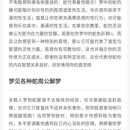
不免联想到佛洛依德说的：蛇代表着性暗示！梦中的蛇的
确可能暗示你对性的的观感或是性生活。也许是你欲求不
满的性生活；或是让你觉得充满罪恶感的性行为；也可能
是你乐在其中，美满的性生活。在某些宗教里，蛇的灵动
被认为是内在力量的觉醒。若是在你梦中的蛇色彩鲜□，而
且让你感受到一种特别的喜悦，那么它可能代表了直觉与
智慧的灵性力量。若是你有宗教信仰，这也许暗示你的灵
性修为正在成长。即使你没有特定信仰，这也代表你和你
的内在智慧关系良好，好好善用你的直觉吧
梦见各种蛇周公解梦
多数人梦到蛇都是不太愉快的经验，也许是被蛇追赶吞
噬；也许它只是蛰伏不动并未伤害你，但你就是害怕地只
想拔腿就跑！当你梦到蛇时，特别是令你感到极为害怕
时，多半意谓着你遇到自己内心深处的恐惧。想想看你梦