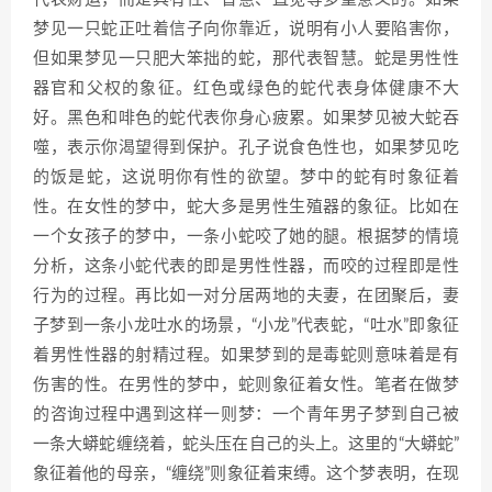
梦见一只蛇正吐着信子向你靠近，说明有小人要陷害你，
但如果梦见一只肥大笨拙的蛇，那代表智慧。蛇是男性性
器官和父权的象征。红色或绿色的蛇代表身体健康不大
好。黑色和啡色的蛇代表你身心疲累。如果梦见被大蛇吞
噬，表示你渴望得到保护。孔子说食色性也，如果梦见吃
的饭是蛇，这说明你有性的欲望。梦中的蛇有时象征着
性。在女性的梦中，蛇大多是男性生殖器的象征。比如在
一个女孩子的梦中，一条小蛇咬了她的腿。根据梦的情境
分析，这条小蛇代表的即是男性性器，而咬的过程即是性
行为的过程。再比如一对分居两地的夫妻，在团聚后，妻
子梦到一条小龙吐水的场景，“小龙”代表蛇，“吐水”即象征
着男性性器的射精过程。如果梦到的是毒蛇则意味着是有
伤害的性。在男性的梦中，蛇则象征着女性。笔者在做梦
的咨询过程中遇到这样一则梦：一个青年男子梦到自己被
一条大蟒蛇缠绕着，蛇头压在自己的头上。这里的“大蟒蛇”
象征着他的母亲，“缠绕”则象征着束缚。这个梦表明，在现