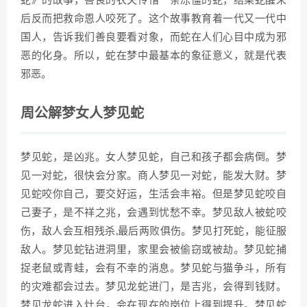
蛇》的故事，善良的农夫怜惜一条冻僵的蛇，结果蛇醒来
后反而把救命恩人咬死了。这个故事教育着一代又一代中
国人，告诉我们善良要看对象，而蛇在人们心目中成为邪
恶的化身。所以，蛇在梦中最基本的象征意义，就是代表
邪恶。
周公解梦女人梦见蛇
梦见蛇，是凶兆。女人梦见蛇，自己和孩子都会病倒。梦
见一对蛇，很快会分家。商人梦见一对蛇，能发大财。梦
见蛇咬你自己，要交好运，生活会丰裕。但是梦见蛇咬自
己妻子，是不祥之兆，会遇到忧愁不幸。梦见敌人被蛇咬
伤，敌人会互相残杀,最后两败俱伤。梦见打死蛇，能征服
敌人。梦见蛇钻进洞里，家里会被偷窃或被劫。梦见蛇捕
捉老鼠或青蛙，会有不幸的消息。梦见蛇与猫争斗，所有
的灾难都会过去。梦见龙蛇进门，是吉兆，会得到钱财。
梦见龙蛇进入灶台，会在现在的岗位上得到提升。梦见蛇