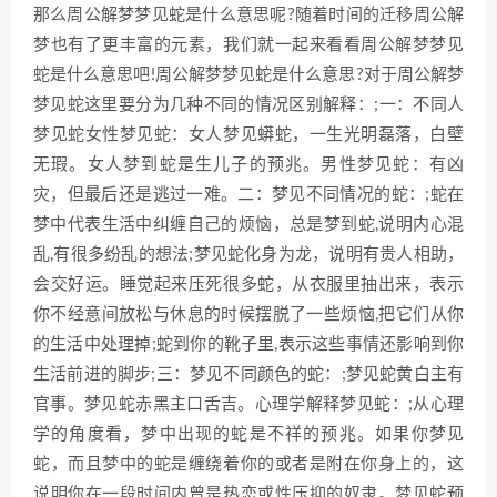
那么周公解梦梦见蛇是什么意思呢?随着时间的迁移周公解
梦也有了更丰富的元素，我们就一起来看看周公解梦梦见
蛇是什么意思吧!周公解梦梦见蛇是什么意思?对于周公解梦
梦见蛇这里要分为几种不同的情况区别解释：;一：不同人
梦见蛇女性梦见蛇：女人梦见蟒蛇，一生光明磊落，白壁
无瑕。女人梦到蛇是生儿子的预兆。男性梦见蛇：有凶
灾，但最后还是逃过一难。二：梦见不同情况的蛇：;蛇在
梦中代表生活中纠缠自己的烦恼，总是梦到蛇,说明内心混
乱,有很多纷乱的想法;梦见蛇化身为龙，说明有贵人相助，
会交好运。睡觉起来压死很多蛇，从衣服里抽出来，表示
你不经意间放松与休息的时候摆脱了一些烦恼,把它们从你
的生活中处理掉;蛇到你的靴子里,表示这些事情还影响到你
生活前进的脚步;三：梦见不同颜色的蛇：;梦见蛇黄白主有
官事。梦见蛇赤黑主口舌吉。心理学解释梦见蛇：;从心理
学的角度看，梦中出现的蛇是不祥的预兆。如果你梦见
蛇，而且梦中的蛇是缠绕着你的或者是附在你身上的，这
说明你在一段时间内曾是热恋或性压抑的奴隶。梦见蛇预