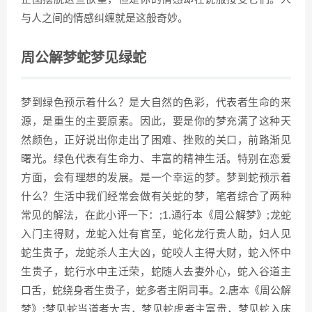
与人之间的情感纠缠就是这般奇妙。
周公解梦蛇梦见绿蛇
梦到绿色预示着什么？是大自然的色彩，代表者生命的来
源，是重生的主要原素。因此，要是你的梦充满了这种天
然颜色，正好说出你走出了困难、挫败的关口，前路渐见
曙光。绿色代表有生命力、丰富的精神生活。特别在恋爱
方面，会有理想的发展。是一个幸运的梦。梦到蛇预示着
什么？生活中我们经常会做有关蛇的梦，笔者综合了两种
常见的解法，在此小评一下：;1.通行本《周公解梦》;龙蛇
入门主得财，龙蛇入灶有官至，蛇化龙行贵人助，妇人见
蛇生贵子，龙蛇杀人主大凶，蛇咬人主得大财，蛇入怀中
生贵子，蛇行水中主迁荣，蛇随人去妻外心，蛇入谷道主
口舌，蛇绕身者生贵子，蛇多者主阴司事。2.唐本《周公解
梦》;梦见蛇当道者大吉，梦见蛇虎者主富贵，梦见蛇入床