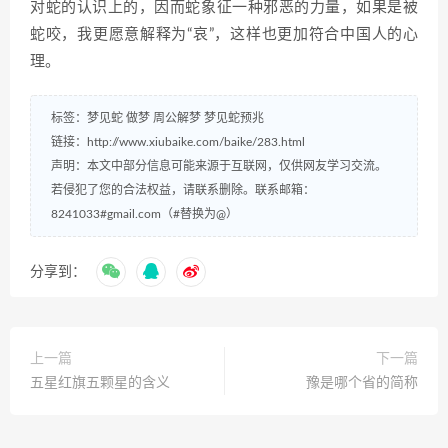
对蛇的认识上的，因而蛇象征一种邪恶的力量，如果是被
蛇咬，我更愿意解释为“哀”，这样也更加符合中国人的心
理。
标签：
梦见蛇
做梦
周公解梦
梦见蛇预兆
链接：
http://www.xiubaike.com/baike/283.html
声明：本文中部分信息可能来源于互联网，仅供网友学习交流。
若侵犯了您的合法权益，请联系删除。联系邮箱：
8241033#gmail.com（#替换为@）
分享到：
上一篇
下一篇
五星红旗五颗星的含义
豫是哪个省的简称