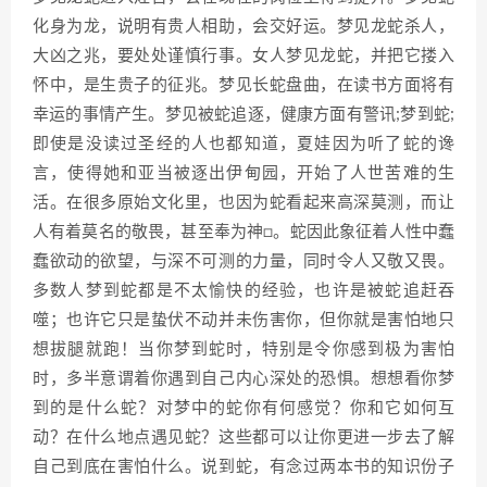
化身为龙，说明有贵人相助，会交好运。梦见龙蛇杀人，
大凶之兆，要处处谨慎行事。女人梦见龙蛇，并把它搂入
怀中，是生贵子的征兆。梦见长蛇盘曲，在读书方面将有
幸运的事情产生。梦见被蛇追逐，健康方面有警讯;梦到蛇;
即使是没读过圣经的人也都知道，夏娃因为听了蛇的谗
言，使得她和亚当被逐出伊甸园，开始了人世苦难的生
活。在很多原始文化里，也因为蛇看起来高深莫测，而让
人有着莫名的敬畏，甚至奉为神□。蛇因此象征着人性中蠢
蠢欲动的欲望，与深不可测的力量，同时令人又敬又畏。
多数人梦到蛇都是不太愉快的经验，也许是被蛇追赶吞
噬；也许它只是蛰伏不动并未伤害你，但你就是害怕地只
想拔腿就跑！当你梦到蛇时，特别是令你感到极为害怕
时，多半意谓着你遇到自己内心深处的恐惧。想想看你梦
到的是什么蛇？对梦中的蛇你有何感觉？你和它如何互
动？在什么地点遇见蛇？这些都可以让你更进一步去了解
自己到底在害怕什么。说到蛇，有念过两本书的知识份子