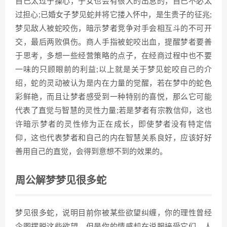
自己太过于操心，子女也会有很大的出息的，自己不必太
过担心;已婚女子梦见蛇并将它搂入怀中，是生贵子的征兆;
梦见敌人被蛇咬伤，暗示梦者竞争对手会相互斗的不可开
交，最后两败俱伤。商人手指被蛇咬出血，提醒梦者要善
于思考，多想一些经营策略的点子，在经商过程中也不要
一味的只顾眼前的利益;以上就是关于梦见蛇咬自己的介
绍，蛇的灵动被认为是内在力量的觉醒，若在梦中的蛇色
彩鲜艳，而且让梦者感受到一种特别的喜悦，那么它可能
代表了直觉与智慧的灵性力量;若是梦者有宗教信仰，这也
许暗示梦者的灵性修为正在成长，即使梦者没有特定信
仰，这也代表梦者和自己的内在智慧关系良好，应该好好
善用自己的直觉，会得到意想不到的效果的。
周公解梦梦见很多蛇
梦见很多蛇，说明目前你被某些欲望纠缠，你的理性曾经
企图摆脱这些欲望，但是你的情感却在说服接受它们。人