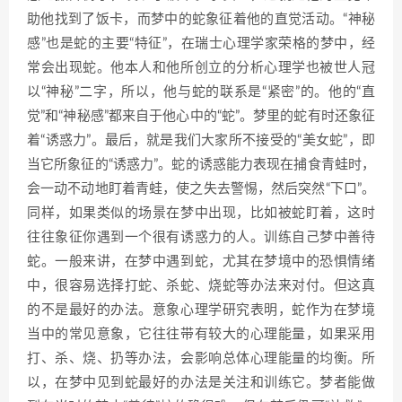
助他找到了饭卡，而梦中的蛇象征着他的直觉活动。“神秘
感”也是蛇的主要“特征”，在瑞士心理学家荣格的梦中，经
常会出现蛇。他本人和他所创立的分析心理学也被世人冠
以“神秘”二字，所以，他与蛇的联系是“紧密”的。他的“直
觉”和“神秘感”都来自于他心中的“蛇”。梦里的蛇有时还象征
着“诱惑力”。最后，就是我们大家所不接受的“美女蛇”，即
当它所象征的“诱惑力”。蛇的诱惑能力表现在捕食青蛙时，
会一动不动地盯着青蛙，使之失去警惕，然后突然“下口”。
同样，如果类似的场景在梦中出现，比如被蛇盯着，这时
往往象征你遇到一个很有诱惑力的人。训练自己梦中善待
蛇。一般来讲，在梦中遇到蛇，尤其在梦境中的恐惧情绪
中，很容易选择打蛇、杀蛇、烧蛇等办法来对付。但这真
的不是最好的办法。意象心理学研究表明，蛇作为在梦境
当中的常见意象，它往往带有较大的心理能量，如果采用
打、杀、烧、扔等办法，会影响总体心理能量的均衡。所
以，在梦中见到蛇最好的办法是关注和训练它。梦者能做