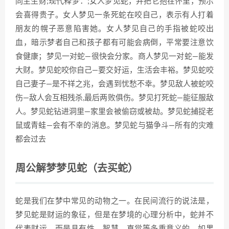
同主生财;现代释梦：;女人梦见蛇，并把它抱在怀里，预示
会喜得贵子。女人梦见一条死蛇在咬自己，表示有人打着
朋友的幌子恶意陷害她。女人梦见自己的手指被蛇咬出
血，暗示梦者自己和孩子都有可能会病倒，平常要注意饮
食健康；梦见一对蛇—很快会分家。商人梦见一对蛇—能发
大财。梦见蛇咬你自己—要交好运，生活会丰裕。梦见蛇咬
自己妻子—是不祥之兆，会遇到忧愁不幸。梦见敌人被蛇咬
伤—敌人会互相残杀,最后两败俱伤。梦见打死蛇—能征服敌
人。梦见蛇钻进洞里—家里会被偷窃或被劫。梦见蛇捕捉老
鼠或青蛙—会有不幸的消息。梦见蛇与猫争斗—所有的灾难
都会过去
周公解梦梦见蛇（去买蛇）
蛇是我们在梦中常见的动物之一。在民间流行的说法是，
梦见蛇是财运的象征，但是在梦境的心理分析中，蛇并不
代表财运，而是具有性、智慧、直觉等多重意义的。如果