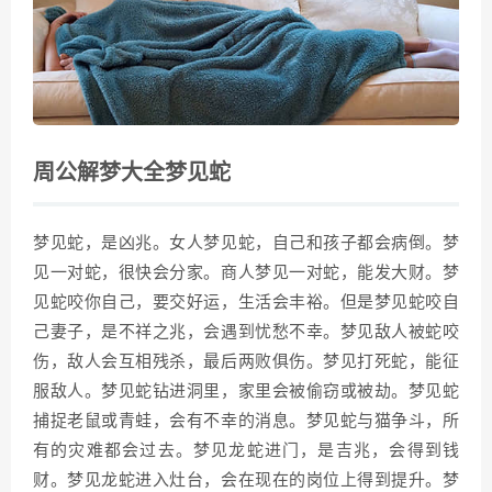
周公解梦大全梦见蛇
梦见蛇，是凶兆。女人梦见蛇，自己和孩子都会病倒。梦
见一对蛇，很快会分家。商人梦见一对蛇，能发大财。梦
见蛇咬你自己，要交好运，生活会丰裕。但是梦见蛇咬自
己妻子，是不祥之兆，会遇到忧愁不幸。梦见敌人被蛇咬
伤，敌人会互相残杀，最后两败俱伤。梦见打死蛇，能征
服敌人。梦见蛇钻进洞里，家里会被偷窃或被劫。梦见蛇
捕捉老鼠或青蛙，会有不幸的消息。梦见蛇与猫争斗，所
有的灾难都会过去。梦见龙蛇进门，是吉兆，会得到钱
财。梦见龙蛇进入灶台，会在现在的岗位上得到提升。梦