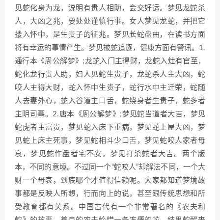
见蛇化身为龙，说明有贵人相助，会交好运。梦见龙蛇杀
人，大凶之兆，要处处谨慎行事。女人梦见龙蛇，并把它
搂入怀中，是生贵子的征兆。梦见长蛇盘曲，在读书方面
将有幸运的事情产生。梦见被蛇追逐，健康方面有警讯。1.
通行本《周公解梦》;龙蛇入门主得财，龙蛇入灶有官至，
蛇化龙行贵人助，妇人见蛇生贵子，龙蛇杀人主大凶，蛇
咬人主得大财，蛇入怀中生贵子，蛇行水中主迁荣，蛇随
人去妻外心，蛇入谷道主口舌，蛇绕身者生贵子，蛇多者
主阴司事。2.唐本《周公解梦》;梦见蛇当道者大吉，梦见
蛇虎者主富贵，梦见蛇入床下重病，梦见蛇上屋大凶，梦
见蛇上床主死事，梦见蛇相斗少口舌，梦见蛇咬人家者母
哀，梦见蛇作盘者宅不安，梦见打杀蛇者大吉。两个版
本，不同的意境。不过同一个“蛇咬人”却解法不同，一个大
财一个母哀，到底哪个才值得信赖呢。大家都知道梦境故
事都是反映人所想，行而向上的说，甚至跟传统思想和所
受教育都有关系。中国古代有一个非常著名的《农夫和