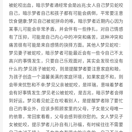
被蛇咬出血，暗示梦者通经常会是凶兆;女人自己梦见蛇咬
自己，暗示梦者自己和孩子都有可能会病倒，平常要注意
饮食健康;梦见自己被蛇拼命的啄，暗示梦者近期内心因为
某事儿可能会非常矛盾，并会伴有一些挣扎，对自己情感
有了压抑，可能是自己内心中的冲突和痛苦，这种冲突和
痛苦很有可能是来自感情的抉择方面。其他人梦见蛇咬：
梦见妻子被蛇咬，暗示梦者可能最近会有一些令自己不太
高兴的事情发生，只要自己乐观面对，其实会发现也没有
什么的;梦见孩子被蛇咬，则是提醒梦者要注意家庭和睦，
为孩子创造一个温馨美满的家庭环境，如果家庭不和，则
会带来忧愁和不幸;梦见父亲被蛇咬，是祥瑞，意味着梦者
会有好事情发生;梦见老公被蛇咬，是吉兆，暗示梦者会得
到好运。梦见看见蛇正在咬着别人，是提醒梦者除了要忙
自己的事业外，应该多照顾家里的父母，子女是父母唯一
的依靠，常回家看看，父母会感到很欣慰的。女人梦见子
女被蛇咬，提示梦者儿孙自有儿孙福，有时候往往不需要