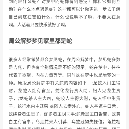
到的是什么蛇？对梦中的蛇你有何感觉？你和它如何互
动？在什么地点遇见蛇？这些都可以让你更进一步去了解
自己到底在害怕什么。什么也说明不了啊，不要太在意
啊。人活着只要快乐就好了啊。
周公解梦梦见家里都是蛇
很多人经常做梦都会梦见蛇，在周公解梦中，梦见蛇多数
是吉兆，但也有个别情况是不好的预示。蛇在梦中，往往
代表了欲望、内在力量等等。同时蛇在梦中也是胎梦的一
种。原版周公解梦中有关蛇的内容如下：;龙蛇入门主得
财，龙蛇入灶有官至，蛇化龙行贵人助，妇人见龙生贵
子，;龙蛇杀人主大凶，蛇咬人主得大财，蛇入怀中生贵
子，蛇行水内主迁荣;蛇随人去妻外心，蛇入谷道主口舌，
蛇绕身者生贵子，蛇多者主阴司事;蛇赤黑主口舌吉，蛇黄
白主有官事；鸟走蛇来人引荐；乌蛇践物失禄位；龟蛇相