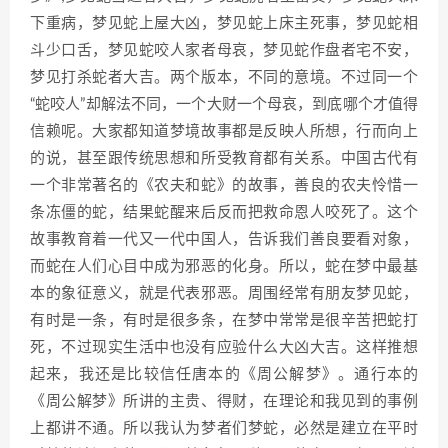
下重病，梦见蛇上屋大凶，梦见蛇上床主死事，梦见蛇相
斗少口舌，梦见蛇咬人家者母哀，梦见蛇作盘者宅不安，
梦见打杀蛇者大吉。两个版本，不同的意境。不过同一个
“蛇咬人”却解法不同，一个大财一个母哀，到底哪个才值得
信赖呢。大家都知道梦境故事都是反映人所想，行而向上
的说，甚至跟传统思想和所受教育都有关系。中国古代有
一个非常著名的《农夫和蛇》的故事，善良的农夫怜惜一
条冻僵的蛇，结果蛇醒来后反而把救命恩人咬死了。这个
故事教育着一代又一代中国人，告诉我们善良要看对象，
而蛇在人们心目中成为邪恶的化身。所以，蛇在梦中最基
本的象征意义，就是代表邪恶。周围经常有朋友梦见蛇，
有时是一条，有时是很多条，在梦中常常是很辛苦把蛇打
死，不过现实生活中也没有应验什么大凶大吉。这样推想
起来，我还是比较信任唐本的《周公解梦》。通行本的
《周公解梦》所讲的主贵、得财，在理论和我见到的事例
上都讲不通。所以我认为梦者们梦蛇，必然是建立在平时