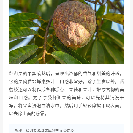
释迦果的果实成熟后，呈现出浓郁的香气和甜美的味道。
它的果肉质地鲜嫩多汁，口感非常好。除了生食以外，番
荔枝还可以制作成各种糕点、果酱和果汁，增添食物的美
味和口感。为了享受释迦果的美味，可以先将其清洗干
净。将果实浸泡在清水中，然后用手轻轻摩擦果皮表面，
以去除上面的粉霜。
标签：
释迦果
释迦果成熟季节
番荔枝