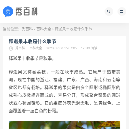
当前位置：
秀百科
百科大全
释迦果丰收是什么季节
>
>
释迦果丰收是什么季节
秀百科
百科大全
2023-09-08 15:07:05
12813 阅读
释迦果丰收季节是秋季。
释迦果又称番荔枝，一般在秋季成熟。它原产于热带美
洲，现在中国的浙江、福建、广东、广西、海南和云南等
省区也都有栽培。释迦果的果实是由多个圆形或椭圆形的
成熟心皮微相连而成的，容易分开，形成聚合浆果的圆球
状或心状圆锥形。它的果皮外表光滑无毛，呈黄绿色，上
面覆盖着一层白色的粉霜。