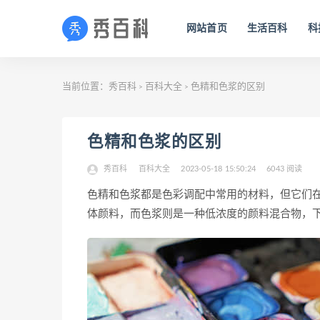
网站首页
生活百科
科
当前位置：
秀百科
百科大全
色精和色浆的区别
>
>
色精和色浆的区别
秀百科
百科大全
2023-05-18 15:50:24
6043 阅读
色精和色浆都是色彩调配中常用的材料，但它们
体颜料，而色浆则是一种低浓度的颜料混合物，