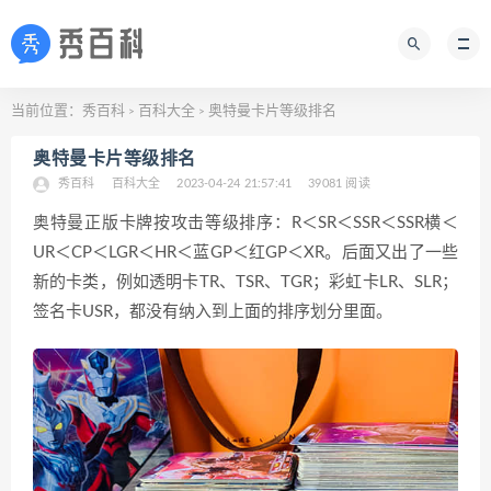
当前位置：
秀百科
百科大全
奥特曼卡片等级排名
>
>
奥特曼卡片等级排名
秀百科
百科大全
2023-04-24 21:57:41
39081 阅读
奥特曼正版卡牌按攻击等级排序：R＜SR＜SSR＜SSR横＜
UR＜CP＜LGR＜HR＜蓝GP＜红GP＜XR。后面又出了一些
新的卡类，例如透明卡TR、TSR、TGR；彩虹卡LR、SLR；
签名卡USR，都没有纳入到上面的排序划分里面。