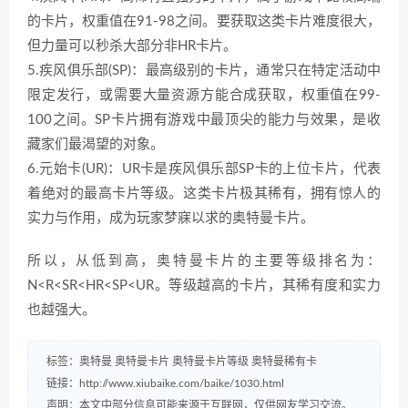
的卡片，权重值在91-98之间。要获取这类卡片难度很大，
但力量可以秒杀大部分非HR卡片。
5.疾风俱乐部(SP)：最高级别的卡片，通常只在特定活动中
限定发行，或需要大量资源方能合成获取，权重值在99-
100之间。SP卡片拥有游戏中最顶尖的能力与效果，是收
藏家们最渴望的对象。
6.元始卡(UR)：UR卡是疾风俱乐部SP卡的上位卡片，代表
着绝对的最高卡片等级。这类卡片极其稀有，拥有惊人的
实力与作用，成为玩家梦寐以求的奥特曼卡片。
所以，从低到高，奥特曼卡片的主要等级排名为：
N<R<SR<HR<SP<UR。等级越高的卡片，其稀有度和实力
也越强大。
标签：
奥特曼
奥特曼卡片
奥特曼卡片等级
奥特曼稀有卡
链接：
http://www.xiubaike.com/baike/1030.html
声明：本文中部分信息可能来源于互联网，仅供网友学习交流。