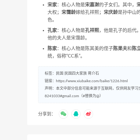
宋家
：核心人物是
宋嘉澍
的子女们。其中，
大权；
宋霭龄
嫁给孔祥熙；
宋庆龄
是孙中山
色。
孔家
：核心人物是
孔祥熙
，他是孔子的后代
他的夫人是宋霭龄。
陈家
：核心人物是陈其美的侄子
陈果夫
和
陈
统，俗称“CC系”。
标签：
民国
民国四大家族
蒋介石
链接：
https://www.xiubaike.com/baike/1226.html
声明：本文中部分信息可能来源于互联网，仅供网友学习
8241033#gmail.com（#替换为@）
分享到：