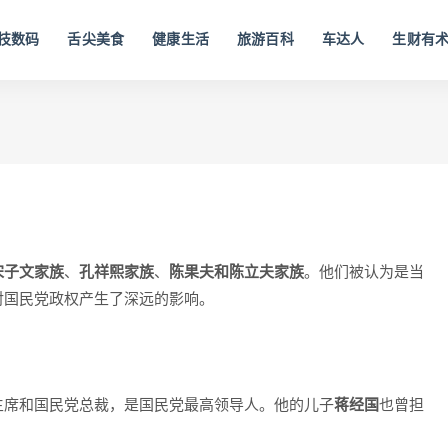
技数码
舌尖美食
健康生活
旅游百科
车达人
生财有
宋子文家族
、
孔祥熙家族
、
陈果夫和陈立夫家族
。他们被认为是当
对国民党政权产生了深远的影响。
主席和国民党总裁，是国民党最高领导人。他的儿子
蒋经国
也曾担